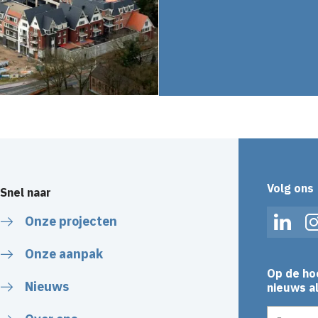
Volg ons
Snel naar
Onze projecten
Linked
Onze aanpak
Op de ho
Nieuws
nieuws al
E-mailadr