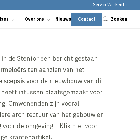
Service
Werken bij
Sluiten
Contact
Zoeken
ises
Over ons
Nieuws
r in de Stentor een bericht gestaan
rmeloërs ten aanzien van het
De scepsis voor de nieuwbouw van dit
heeft intussen plaatsgemaakt voor
ing. Omwonenden zijn vooral
dere architectuur van het gebouw en
g voor de omgeving. Klik hier voor
ige krantenartikel.