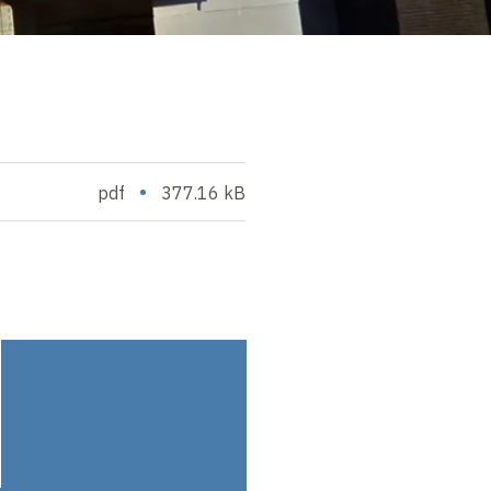
•
pdf
377.16 kB