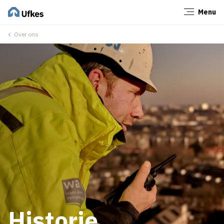
Menu
Sluiten
Over ons
Historie