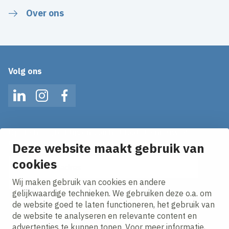
Over ons
Volg ons
LinkedIn
Instagram
Facebook
Op de hoogte blijven van het laatste nieuws?
Ontvang onze nieuws alerts in je mailbox!
Deze website maakt gebruik van
E-mailadres
cookies
Wij maken gebruik van cookies en andere
Ik ga akkoord met het
privacy statement.
gelijkwaardige technieken. We gebruiken deze o.a. om
de website goed te laten functioneren, het gebruik van
de website te analyseren en relevante content en
advertenties te kunnen tonen. Voor meer informatie,