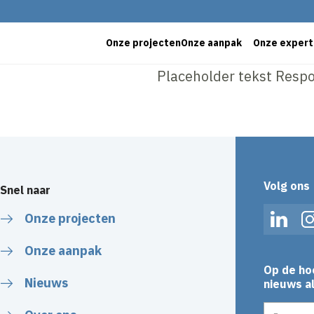
Onze projecten
Onze aanpak
Onze expert
Placeholder tekst Respo
Volg ons
Snel naar
Onze projecten
Linked
Onze aanpak
Op de ho
Nieuws
nieuws al
E-mailadr