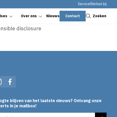
Service
Werken bij
Sluiten
Contact
Zoeken
ises
Over ons
Nieuws
nsible disclosure
In
Instagram
Facebook
ogte blijven van het laatste nieuws? Ontvang onze
erts in je mailbox!
es