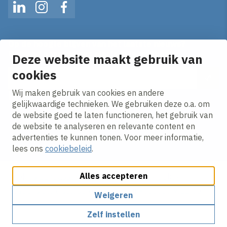
LinkedIn
Instagram
Facebook
Op de hoogte blijven van het laatste nieuws?
Ontvang onze nieuws alerts in je mailbox!
Deze website maakt gebruik van
E-mailadres
cookies
Wij maken gebruik van cookies en andere
Ik ga akkoord met het
privacy statement.
gelijkwaardige technieken. We gebruiken deze o.a. om
de website goed te laten functioneren, het gebruik van
de website te analyseren en relevante content en
advertenties te kunnen tonen. Voor meer informatie,
lees ons
cookiebeleid
.
Alles accepteren
Cookies aanpassen
Cookie beleid
Privacy policy
Responsible disclosure
Algemene inkoopvoorwaarden
Weigeren
Zelf instellen