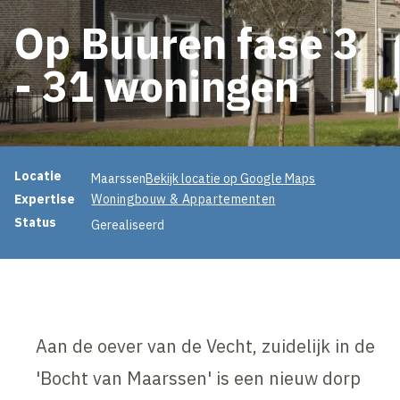
Op Buuren fase 3
- 31 woningen
Projectinformatie
Locatie
Maarssen
Bekijk locatie op Google Maps
Expertise
Woningbouw & Appartementen
Status
Gerealiseerd
Aan de oever van de Vecht, zuidelijk in de
'Bocht van Maarssen' is een nieuw dorp