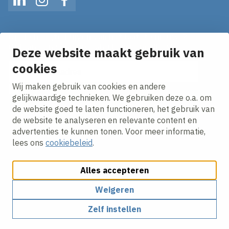
LinkedIn
Instagram
Facebook
Op de hoogte blijven van het laatste nieuws?
Ontvang onze nieuws alerts in je mailbox!
Deze website maakt gebruik van
E-mailadres
cookies
Wij maken gebruik van cookies en andere
Ik ga akkoord met het
privacy statement.
gelijkwaardige technieken. We gebruiken deze o.a. om
de website goed te laten functioneren, het gebruik van
de website te analyseren en relevante content en
advertenties te kunnen tonen. Voor meer informatie,
lees ons
cookiebeleid
.
Alles accepteren
Cookies aanpassen
Cookie beleid
Privacy policy
Responsible disclosure
Algemene inkoopvoorwaarden
Weigeren
Zelf instellen