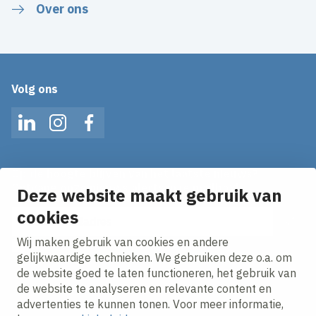
Over ons
Volg ons
LinkedIn
Instagram
Facebook
Op de hoogte blijven van het laatste nieuws?
Ontvang onze nieuws alerts in je mailbox!
Deze website maakt gebruik van
cookies
E-mailadres
Wij maken gebruik van cookies en andere
Ik ga akkoord met het
privacy statement.
gelijkwaardige technieken. We gebruiken deze o.a. om
de website goed te laten functioneren, het gebruik van
de website te analyseren en relevante content en
advertenties te kunnen tonen. Voor meer informatie,