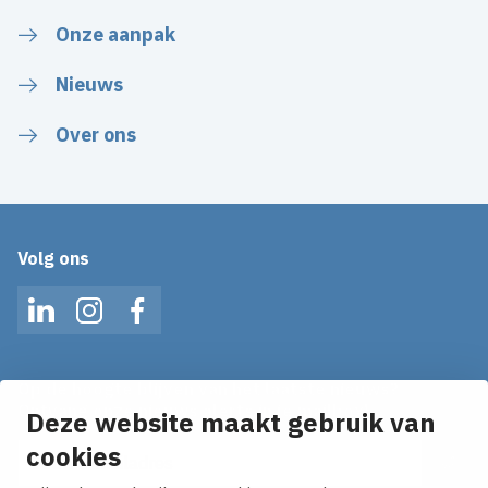
Onze aanpak
Nieuws
Over ons
Volg ons
LinkedIn
Instagram
Facebook
Op de hoogte blijven van het laatste nieuws?
Ontvang onze nieuws alerts in je mailbox!
Deze website maakt gebruik van
cookies
E-mailadres