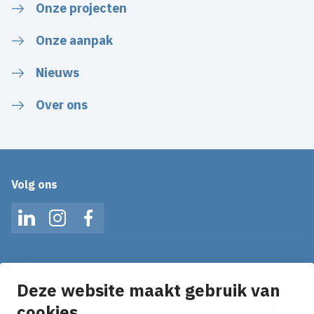
Onze projecten
Onze aanpak
Nieuws
Over ons
Volg ons
LinkedIn
Instagram
Facebook
Op de hoogte blijven van het laatste nieuws?
Ontvang onze nieuws alerts in je mailbox!
Deze website maakt gebruik van
cookies
E-mailadres