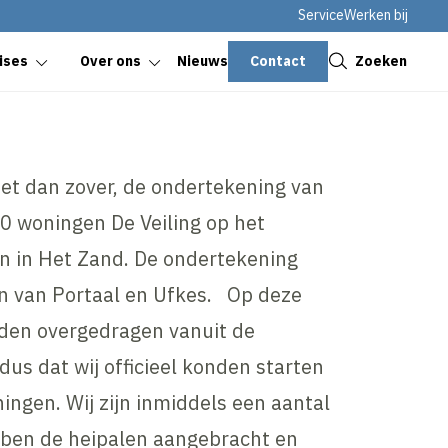
Service
Werken bij
Sluiten
Contact
Zoeken
ises
Over ons
Nieuws
het dan zover, de ondertekening van
0 woningen De Veiling op het
in in Het Zand. De ondertekening
en van Portaal en Ufkes. Op deze
den overgedragen vanuit de
us dat wij officieel konden starten
ngen. Wij zijn inmiddels een aantal
ben de heipalen aangebracht en