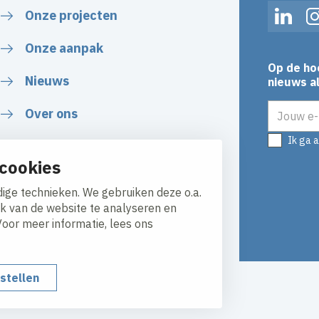
Onze projecten
Linked
Onze aanpak
Op de ho
Nieuws
nieuws al
E-mailadr
Over ons
Ik ga 
cookies
ige technieken. We gebruiken deze o.a.
ik van de website te analyseren en
Voor meer informatie, lees ons
nstellen
y
Responsible disclosure