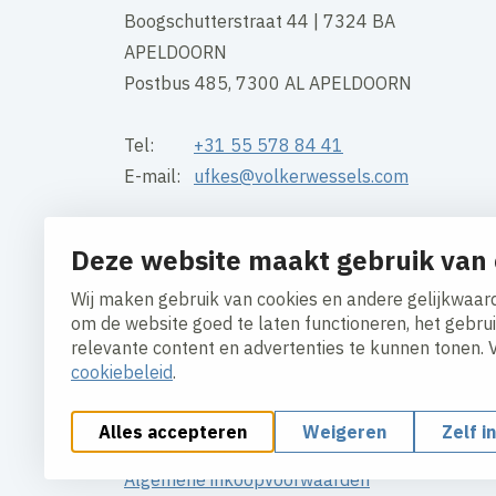
Boogschutterstraat 44 | 7324 BA
APELDOORN
Postbus 485, 7300 AL APELDOORN
Tel:
+31 55 578 84 41
E-mail:
ufkes@volkerwessels.com
Openingstijden kantoor:
Deze website maakt gebruik van 
Maandag t/m vrijdag 7:30 – 17:00
Wij maken gebruik van cookies en andere gelijkwaard
Contact
om de website goed te laten functioneren, het gebru
relevante content en advertenties te kunnen tonen. 
cookiebeleid
.
Alles accepteren
Weigeren
Zelf i
Cookies aanpassen
Cookie beleid
Privacy polic
Algemene inkoopvoorwaarden