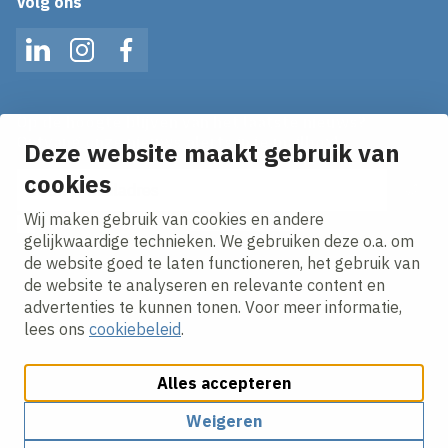
Volg ons
LinkedIn
Instagram
Facebook
Op de hoogte blijven van het laatste nieuws?
Ontvang onze nieuws alerts in je mailbox!
Deze website maakt gebruik van
cookies
E-mailadres
Wij maken gebruik van cookies en andere
Ik ga akkoord met het
privacy statement.
gelijkwaardige technieken. We gebruiken deze o.a. om
de website goed te laten functioneren, het gebruik van
de website te analyseren en relevante content en
advertenties te kunnen tonen. Voor meer informatie,
lees ons
cookiebeleid
.
Alles accepteren
Cookies aanpassen
Cookie beleid
Privacy policy
Responsible disclosure
Algemene inkoopvoorwaarden
Weigeren